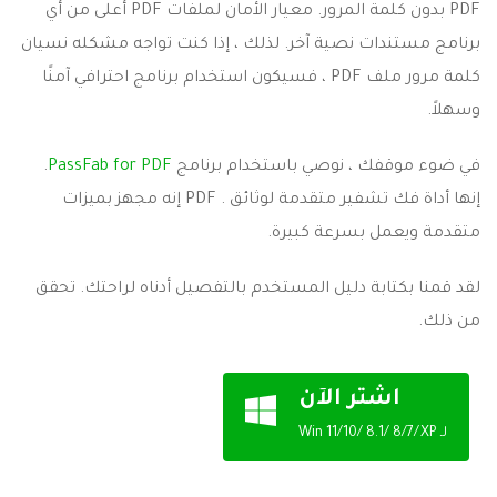
PDF بدون كلمة المرور. معيار الأمان لملفات PDF أعلى من أي
برنامج مستندات نصية آخر. لذلك ، إذا كنت تواجه مشكله نسيان
كلمة مرور ملف PDF ، فسيكون استخدام برنامج احترافي آمنًا
وسهلاً.
في ضوء موقفك ، نوصي باستخدام برنامج
PassFab for PDF
.
إنها أداة فك تشفير متقدمة لوثائق . PDF إنه مجهز بميزات
متقدمة ويعمل بسرعة كبيرة.
لقد قمنا بكتابة دليل المستخدم بالتفصيل أدناه لراحتك. تحقق
من ذلك.
اشتر الآن
لـ Win 11/10/ 8.1/ 8/7/XP