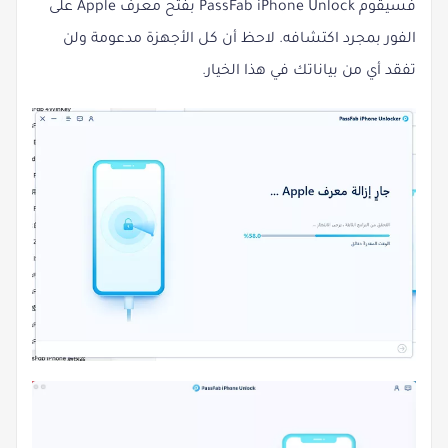
فسيقوم PassFab iPhone Unlock بفتح معرف Apple على
الفور بمجرد اكتشافه. لاحظ أن كل الأجهزة مدعومة ولن
تفقد أي من بياناتك في هذا الخيار.