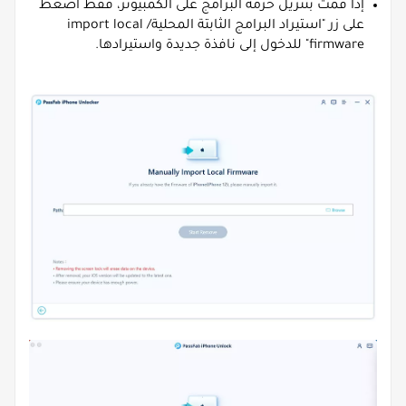
إذا قمت بتنزيل حزمة البرامج على الكمبيوتر، فقط اضغط
على زر "استيراد البرامج الثابتة المحلية/ import local
firmware" للدخول إلى نافذة جديدة واستيرادها.