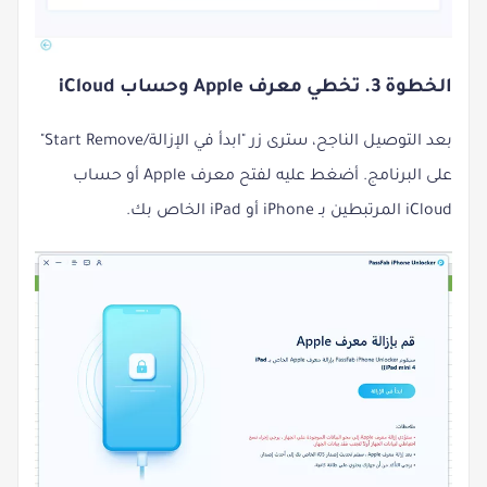
الخطوة 3. تخطي معرف Apple وحساب iCloud
بعد التوصيل الناجح، سترى زر "ابدأ في الإزالة/Start Remove"
على البرنامج. أضغط عليه لفتح معرف Apple أو حساب
iCloud المرتبطين بـ iPhone أو iPad الخاص بك.