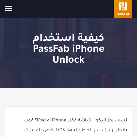
كيفية استخدام
PassFab iPhone
Unlock
نسيت رمز الدخول شاشة قفل iPhone أو iPad؟ قمت
بإدخال رمز المرور الخاطئ لجهاز iOS الخاص بك مرات